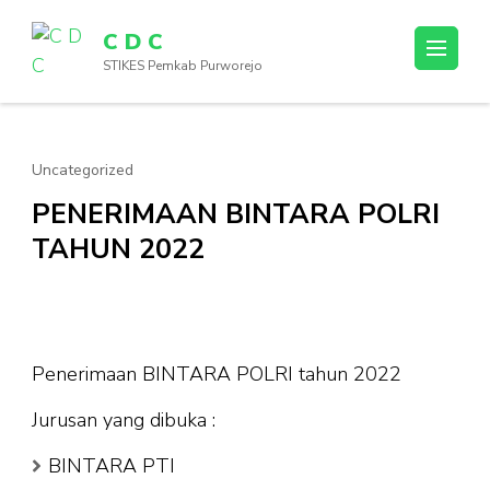
Lompat
C D C
ke
STIKES Pemkab Purworejo
konten
(Tekan
Enter)
Uncategorized
PENERIMAAN BINTARA POLRI
TAHUN 2022
Penerimaan BINTARA POLRI tahun 2022
Jurusan yang dibuka :
BINTARA PTI