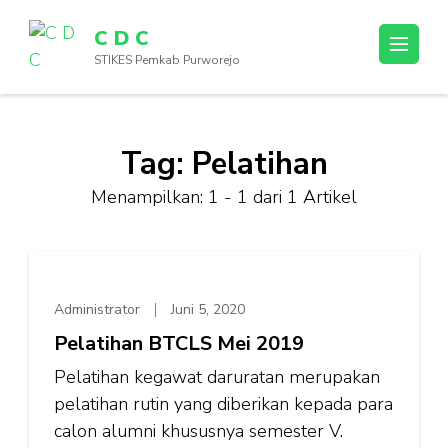
Lompat
C D C
ke
STIKES Pemkab Purworejo
konten
(Tekan
Enter)
Tag:
Pelatihan
Menampilkan: 1 - 1 dari 1 Artikel
Administrator
Juni 5, 2020
Pelatihan BTCLS Mei 2019
Pelatihan kegawat daruratan merupakan
pelatihan rutin yang diberikan kepada para
calon alumni khususnya semester V.