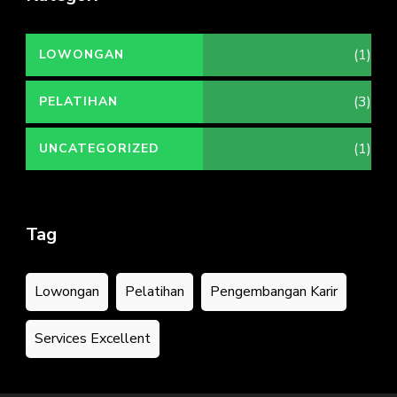
(1)
LOWONGAN
(3)
PELATIHAN
(1)
UNCATEGORIZED
Tag
Lowongan
Pelatihan
Pengembangan Karir
Services Excellent