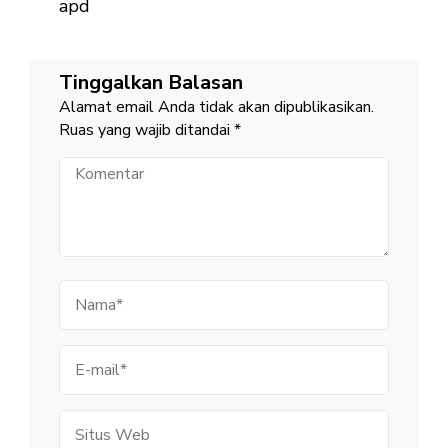
apd
Artikel
Tinggalkan Balasan
Alamat email Anda tidak akan dipublikasikan.
Ruas yang wajib ditandai
*
Komentar
Nama
E-
mail
Situs
Web